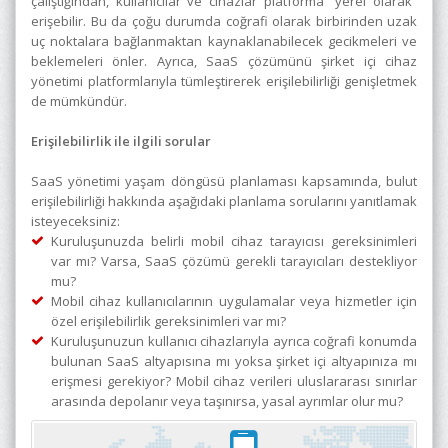
çalıştığından, kullanıcılar ve cihazlar platforma “yerel olarak”
erişebilir. Bu da çoğu durumda coğrafi olarak birbirinden uzak
uç noktalara bağlanmaktan kaynaklanabilecek gecikmeleri ve
beklemeleri önler. Ayrıca, SaaS çözümünü şirket içi cihaz
yönetimi platformlarıyla tümleştirerek erişilebilirliği genişletmek
de mümkündür.
Erişilebilirlik ile ilgili sorular
SaaS yönetimi yaşam döngüsü planlaması kapsamında, bulut
erişilebilirliği hakkında aşağıdaki planlama sorularını yanıtlamak
isteyeceksiniz:
Kuruluşunuzda belirli mobil cihaz tarayıcısı gereksinimleri
var mı? Varsa, SaaS çözümü gerekli tarayıcıları destekliyor
mu?
Mobil cihaz kullanıcılarının uygulamalar veya hizmetler için
özel erişilebilirlik gereksinimleri var mı?
Kuruluşunuzun kullanıcı cihazlarıyla ayrıca coğrafi konumda
bulunan SaaS altyapısına mı yoksa şirket içi altyapınıza mı
erişmesi gerekiyor? Mobil cihaz verileri uluslararası sınırlar
arasında depolanır veya taşınırsa, yasal ayrımlar olur mu?