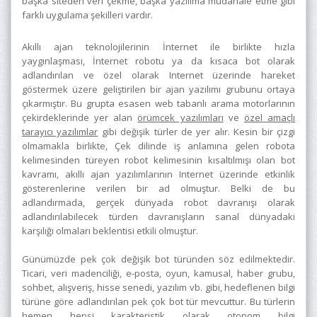
başka siteden veri çekme, başka yazılıma müdahale etme gibi
farklı uygulama şekilleri vardır.
Akıllı ajan teknolojilerinin İnternet ile birlikte hızla
yaygınlaşması, İnternet robotu ya da kısaca bot olarak
adlandırılan ve özel olarak Internet üzerinde hareket
göstermek üzere geliştirilen bir ajan yazılımı grubunu ortaya
çıkarmıştır. Bu grupta esasen web tabanlı arama motorlarının
çekirdeklerinde yer alan
örümcek yazılımları
ve
özel amaçlı
tarayıcı yazılımlar
gibi değişik türler de yer alır. Kesin bir çizgi
olmamakla birlikte, Çek dilinde iş anlamına gelen robota
kelimesinden türeyen robot kelimesinin kısaltılmışı olan bot
kavramı, akıllı ajan yazılımlarının Internet üzerinde etkinlik
gösterenlerine verilen bir ad olmuştur. Belki de bu
adlandırmada, gerçek dünyada robot davranışı olarak
adlandırılabilecek türden davranışların sanal dünyadaki
karşılığı olmaları beklentisi etkili olmuştur.
Günümüzde pek çok değişik bot türünden söz edilmektedir.
Ticari, veri madenciliği, e-posta, oyun, kamusal, haber grubu,
sohbet, alışveriş, hisse senedi, yazılım vb. gibi, hedeflenen bilgi
türüne göre adlandırılan pek çok bot tür mevcuttur. Bu türlerin
hemen hepsi karakteristik olarak otonom bilgi