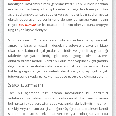
mantığınaı kavramış olmak gerekmektedir. Tabi ki hiç bir arama
motoru tam anlamıyla hangi kriterlerde değerlendirme yaptığını
asla söylemiyor, ancak sevdiği ve sevmediği bazı şeyleri ipucu
olarak duyuruyor ve bu kriterlerde
seo çalışması
yapılmasını
istiyor,
seo uzmanı
ise bu ipuçlarına hakim olan ve bunu projeye
uygulayan kişiye deniyor.
Şimdi
seo nedir?
ne işe yarar gibi soruarlara cevap vermek
amacı ile bişeyler yazalım desek neredeyse ortaya bir kitap
çıkar, çok katmanlı çalışmalar zinciridir ve geneli uygulandığı
takdirde işe yarar.Bilindiği gibi başta google olmak üzere,
onlarca arama motoru vardır bu durumda yapılacak çalışmanın
diğer arama motorlarınıda kapsıyor olması gereklidir. Aksi
halde google'da çıkmak yeterli denilirse ya çıtayı çok alçak
tutuyorsunuz yada gerçekten sadece google'da çıkması yeterli.
Seo uzmanı
Tam bu aşamada tüm arama motorlarına bu derdimizi
anlatacak gerçekten işinde profesyonel bir seo uzmanı
bulmakta fayda var, zira spot yazısında da belirttiğim gibi bir
çok kişi veya kurum bu işi yaptığını söylüyor ama malesef kendi
sitelerini bile ücretli reklamlar vererek yukarıda çıkarıyor :) bu