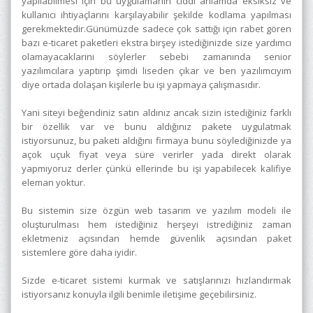
yapılabilmesi için bu uygulamanın ciddi anlamda eksiksiz ve
kullanıcı ihtiyaçlarını karşılayabilir şekilde kodlama yapılması
gerekmektedir.Günümüzde sadece çok sattığı için rabet gören
bazı e-ticaret paketleri ekstra birşey istediğinizde size yardımcı
olamayacaklarını söylerler sebebi zamanında senior
yazılımcılara yaptırıp şimdi liseden çıkar ve ben yazılımcıyım
diye ortada dolaşan kişilerle bu işi yapmaya çalışmasıdır.
Yani siteyi beğendiniz satın aldınız ancak sizin istediğiniz farklı
bir özellik var ve bunu aldığınız pakete uygulatmak
istiyorsunuz, bu paketi aldığını firmaya bunu söylediğinizde ya
açok uçuk fiyat veya süre verirler yada direkt olarak
yapmıyoruz derler çünkü ellerinde bu işi yapabilecek kalifiye
eleman yoktur.
Bu sistemin size özgün web tasarım ve yazılım modeli ile
oluşturulması hem istediğiniz herşeyi istrediğiniz zaman
ekletmeniz açısından hemde güvenlik açısından paket
sistemlere göre daha iyidir.
Sizde e-ticaret sistemi kurmak ve satışlarınızı hızlandırmak
istiyorsanız konuyla ilgili benimle iletişime geçebilirsiniz.