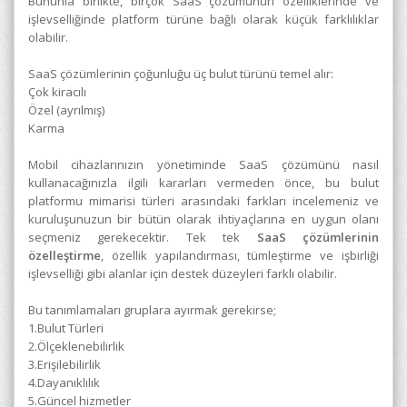
Bununla birlikte, birçok SaaS çözümünün özelliklerinde ve
işlevselliğinde platform türüne bağlı olarak küçük farklılıklar
olabilir.
SaaS çözümlerinin çoğunluğu üç bulut türünü temel alır:
Çok kiracılı
Özel (ayrılmış)
Karma
Mobil cihazlarınızın yönetiminde SaaS çözümünü nasıl
kullanacağınızla ilgili kararları vermeden önce, bu bulut
platformu mimarisi türleri arasındaki farkları incelemeniz ve
kuruluşunuzun bir bütün olarak ihtiyaçlarına en uygun olanı
seçmeniz gerekecektir. Tek tek
SaaS çözümlerinin
özelleştirme
, özellik yapılandırması, tümleştirme ve işbirliği
işlevselliği gibi alanlar için destek düzeyleri farklı olabilir.
Bu tanımlamaları gruplara ayırmak gerekirse;
1.Bulut Türleri
2.Ölçeklenebilirlik
3.Erişilebilirlik
4.Dayanıklılık
5.Güncel hizmetler