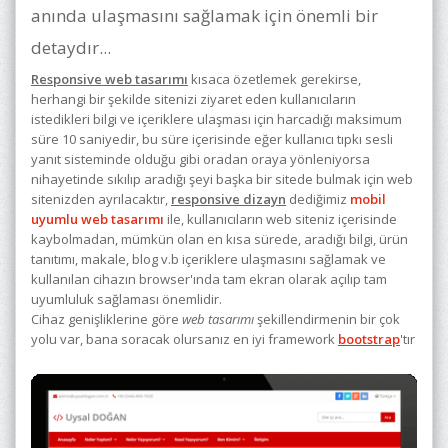
anında ulaşmasını sağlamak için önemli bir
detaydır...
Responsive web tasarımı
kısaca özetlemek gerekirse,
herhangi bir şekilde sitenizi ziyaret eden kullanıcıların
istedikleri bilgi ve içeriklere ulaşması için harcadığı maksimum
süre 10 saniyedir, bu süre içerisinde eğer kullanıcı tıpkı sesli
yanıt sisteminde olduğu gibi oradan oraya yönleniyorsa
nihayetinde sıkılıp aradığı şeyi başka bir sitede bulmak için web
sitenizden ayrılacaktır,
responsi​ve dizayn
dediğimiz
mobil
uyumlu web tasarımı
ile, kullanıcıların web siteniz içerisinde
kaybolmadan, mümkün olan en kısa sürede, aradığı bilgi, ürün
tanıtımı, makale, blog v.b içeriklere ulaşmasını sağlamak ve
kullanılan cihazın browser'ında tam ekran olarak açılıp tam
uyumluluk sağlaması önemlidir.
Cihaz genişliklerine göre
web tasarımı
şekillendirmenin bir çok
yolu var, bana soracak olursanız en iyi framework
bootstrap
'tır