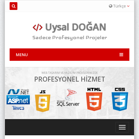
Türkçe
Uysal DOĞAN
Sadece Profesyonel Projeler
MENU
WEB TASARIM VE YAZILIM PROJELERİNİZDE
PROFESYONEL HİZMET
Toggle
navigati