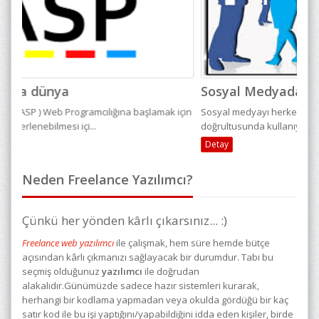
Sosyal Medyada Reklam Stratejileri
So
 için
Sosyal medyayı herkes kendi tercihleri ve ilgi alanları
Sosy
doğrultusunda kullanıyor. Kimi insanlar akt...
akti
Detay
De
Neden Freelance Yazılımcı?
Çünkü her yönden kârlı çıkarsınız... :)
Freelance web yazılımcı
ile çalışmak, hem süre hemde bütçe
açısından kârlı çıkmanızı sağlayacak bir durumdur. Tabi bu
seçmiş olduğunuz
yazılımcı
ile doğrudan
alakalıdır.Günümüzde sadece hazır sistemleri kurarak,
herhangi bir kodlama yapmadan veya okulda gördüğü bir kaç
satır kod ile bu işi yaptığını/yapabildiğini idda eden kişiler, birde