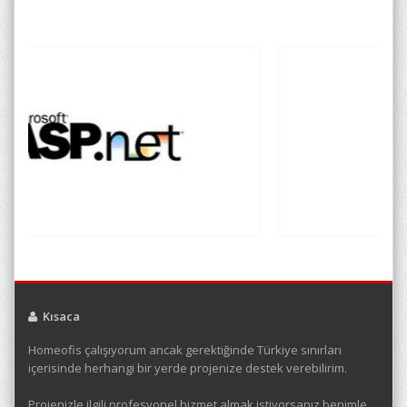
Kısaca
Homeofis çalışıyorum ancak gerektiğinde Türkiye sınırları
içerisinde herhangi bir yerde projenize destek verebilirim.
Projenizle ilgili profesyonel hizmet almak istiyorsanız benimle