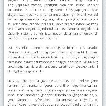
sağlayan bir yöntemdir. Bir web sitesinde dolaştığınız ve bilgi
girişi yaptığınız zaman, yaptığınız işlemlerin üçüncü şahıslar
tarafından izlenebilme olasılığı vardır. Giriş yaptığınız kişisel
bilgilerinize, kredi kartı numaranıza, sizin için önemli ve gizli
kalması gereken diğer bilgilere, teknolojik açıdan son derece
gelişkin olanaklara sahip diğer kullanıcılar tarafından ulaşılması
ve bunların isteğiniz dışında kullanılması olanaksız değildir. SSL
güvenlik sistemi, bu tür istenmeyen durumları önlemek için
geliştirilmiş bir şifreleme yöntemidir.
SSL güvenlik alanında gönderdiğiniz bilgiler, çok sıradan
görünen, fakat çözülmesi gerçekte imkansız olan bir kodlama
sistemiyle şifrelenir. Girdiğiniz bilgiler şifrelenmiş ve diğer kişiler
tarafından okunması imkansız bir bilgiye dönüştürülür. Bu bilgi
ancak diğer uçtaki web sunucusu tarafından çözülüp anlamlı
bir bilgi haline getirilebilir.
Bu yetki uluslararası güvence altındadır. SSL özel ve genel
kullanım için anahtarlar içeren patentli bir algoritma kullanır.
Sunucu web tarayıcısına onun mesajları şifrelemesini sağlayan
kendi genel anahtarını gönderir. Burada en ilginç nokta ise, bu
genel anahtarın şifrelemekte kullanılmasına rağmen, bu
şifreleri çözememesidir. Sadece sunucudaki özel anahtar şifre