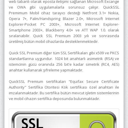
web tabanlı olarak eposta iletişimi sağlanan Microsoft Excange
ve OWA gibi uygulamalarla sorunsuz çalışır. QuickSSL
Premimum Mobil cihaz tarayıcı desteği Netfront 3.1+ Nokia,
Opera 7+, Palm/Handspring Blazer 2.0+, Microsoft Internet
Explorer-Pocket PC 2003+, Microsoft Internet Explorer-
Smartphone 2003+, Blackberry 4.0+ ve ATT WAP 1.0. olarak
sıralanabilir. Quick SSL Premium 2003 yılı ve sonrasında
üretilmiş bütün mobil cihazlarda desteklenmektedir.
Quick SSL Premium diğer tüm SSL Sertifikaları gibi x509 ve PKCS
standartlarına uygundur. 1024 bit anahtarlı asimetrik (RSA) ve
istemcinin gücü oranında 256 bit'e kadar simetrik (RC4, AES)
anahtar kullanarak şifreleme yapmaktadır.
QuickSSL Premium sertifikaları "Equifax Secure Certificate
Authority" Sertifika Otoritesi Kök sertifikası özel anahtarı ile
imzalanmaktadır. Bu sertifika bütün mevcut işletim sistemlerinin
ve mobil cihazın sertifika deposunda bulunmaktadır.