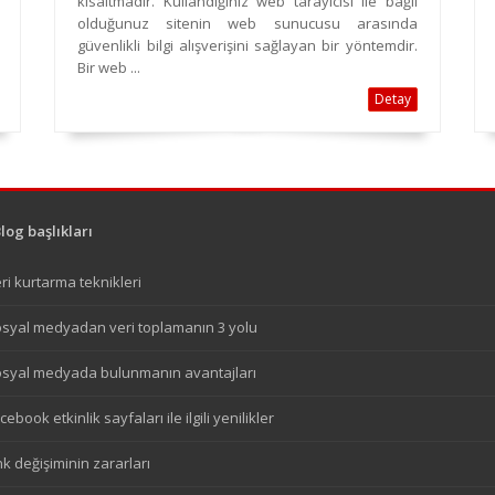
kısaltmadır. Kullandığınız web tarayıcısı ile bağlı
olduğunuz sitenin web sunucusu arasında
güvenlikli bilgi alışverişini sağlayan bir yöntemdir.
Bir web ...
Detay
og başlıkları
ri kurtarma teknikleri
syal medyadan veri toplamanın 3 yolu
syal medyada bulunmanın avantajları
cebook etkinlik sayfaları ile ilgili yenilikler
nk değişiminin zararları