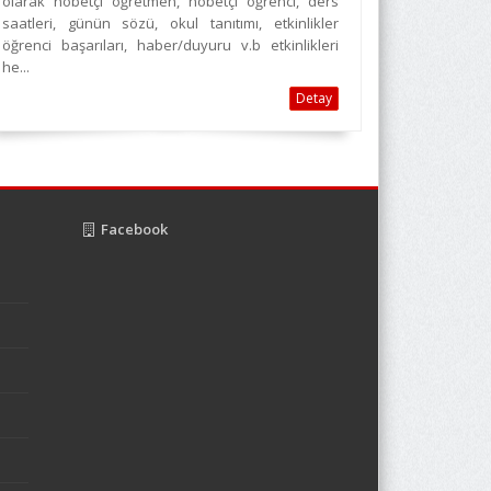
olarak nöbetçi öğretmen, nöbetçi öğrenci, ders
saatleri, günün sözü, okul tanıtımı, etkinlikler
öğrenci başarıları, haber/duyuru v.b etkinlikleri
he...
Detay
Facebook