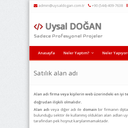
admin@uysaldogan.com.tr
+90 (544)-409-7638
Uysal DOĞAN
Sadece Profesyonel Projeler
Anasayfa
Neler Yaptım?
Neler Yapıyo
Satılık alan adı
Alan adı firma veya kişilerin web üzerindeki en iyi te
doğrudan ilişkili olmalıdır.
Alan adı
veya diğer adı ile
domain
bir firmanın dijit
bulunduğu sektör ile kullanmış oldukları alan adları u
tarafından pek hoşnut karşılanmamaktadır.