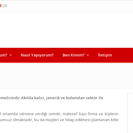
QR
rum?
Nasıl Yapıyorum?
Ben Kimim?
İletişim
msilcisidir.Akılda kalıcı, jenerik ve bulunulan sektör ile
al ortamda vitrinine verdiği isimdir, malesef bazı firma ve kişilerin
yumsuz olmaktadır, bu da müşteri ve hitap edilmesi planlanan kitle