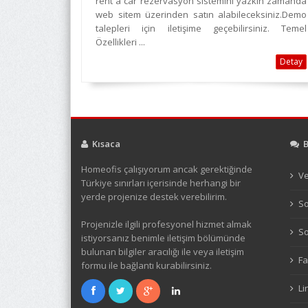
rent a car rezervasyon sistemini yazkın zamanda
web sitem üzerinden satın alabileceksiniz.Demo
talepleri için iletişime geçebilirsiniz. Temel
Özellikleri ...
Detay
Kısaca
Bl
Homeofis çalışıyorum ancak gerektiğinde
Ve
Türkiye sınırları içerisinde herhangi bir
yerde projenize destek verebilirim.
So
Projenizle ilgili profesyonel hizmet almak
So
istiyorsanız benimle iletişim bölümünde
bulunan bilgiler aracılığı ile veya iletişim
Fa
formu ile bağlantı kurabilirsiniz.
Li