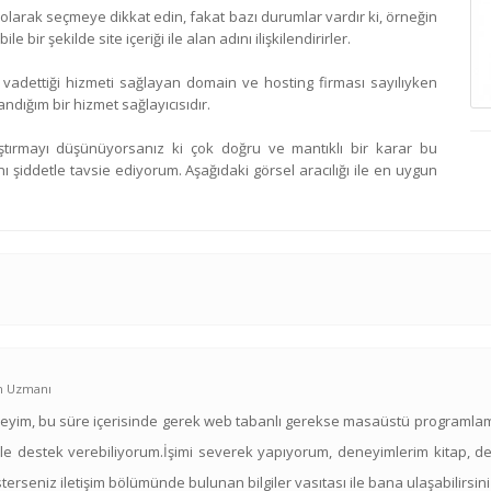
olarak seçmeye dikkat edin, fakat bazı durumlar vardır ki, örneğin
e bir şekilde site içeriği ile alan adını ilişkilendirirler.
 vadettiği hizmeti sağlayan domain ve hosting firması sayılıyken
ndığım bir hizmet sağlayıcısıdır.
ştırmayı düşünüyorsanız ki çok doğru ve mantıklı bir karar bu
şiddetle tavsie ediyorum. Aşağıdaki görsel aracılığı ile en uygun
ım Uzmanı
yim, bu süre içerisinde gerek web tabanlı gerekse masaüstü programlama a
le destek verebiliyorum.İşimi severek yapıyorum, deneyimlerim kitap, deft
sterseniz iletişim bölümünde bulunan bilgiler vasıtası ile bana ulaşabilirsini