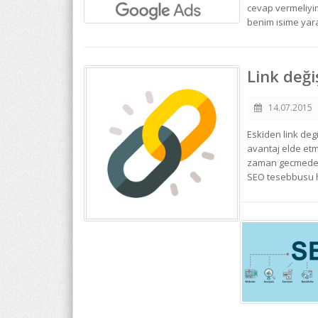
cevap vermeliyi
benim isime yara
Link deği
14.07.2015
Eskiden link deg
avantaj elde etm
zaman gecmeden g
SEO tesebbusu ha