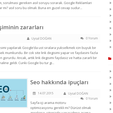
m, sorulmasi gereken asil soruyu sorarak. Google Reklamlari
r mi? asil soru bu olmali. Buna en guzel cevap sudur...
şiminin zararları
0 Yorum
Uysal DOĞAN
isimi yapilarak Google’da ust siralara yukselkmek icin buyuk bir
ek mumkundu. Bir cok site link degisimi yapar ve faydasini fazla
orurdu. Ancak, artik link degisimi faydasiz ve hatta zararli bir
line geldi. Cunki Google bu tur gi...
Seo hakkında ipuçları
14.07.2015
Uysal DOĞAN
0 Yorum
Sayfa-içi arama motoru
optimizasyonu gerekli mi? Dürüst olmak
gerekirse, sitenizde yapacağınız arama