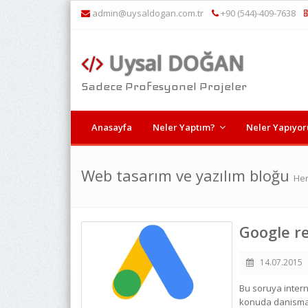
admin@uysaldogan.com.tr
+90 (544)-409-7638
Uysal DOĞAN
Sadece Profesyonel Projeler
Anasayfa
Neler Yaptım?
Neler Yapıyo
Web tasarım ve yazılım bloğu
Her
Google re
14.07.2015
Bu soruya intern
konuda danisman