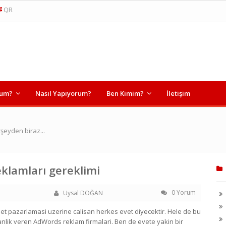
QR
rum?
Nasıl Yapıyorum?
Ben Kimim?
İletişim
şeyden biraz...
klamları gereklimi
0 Yorum
Uysal DOĞAN
et pazarlamasi uzerine calisan herkes evet diyecektir. Hele de bu
lik veren AdWords reklam firmalari. Ben de evete yakin bir