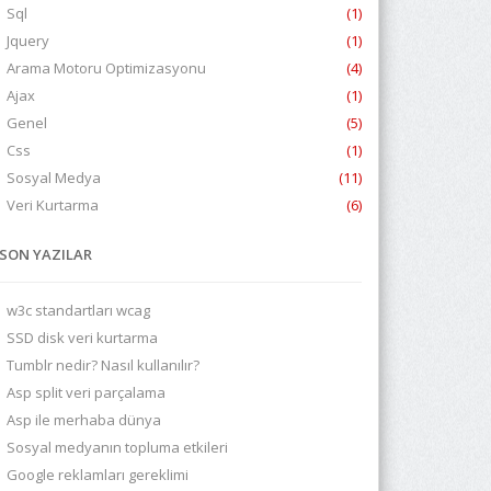
Sql
(1)
Jquery
(1)
Arama Motoru Optimizasyonu
(4)
Ajax
(1)
Genel
(5)
Css
(1)
Sosyal Medya
(11)
Veri Kurtarma
(6)
SON YAZILAR
w3c standartları wcag
SSD disk veri kurtarma
Tumblr nedir? Nasıl kullanılır?
Asp split veri parçalama
Asp ile merhaba dünya
Sosyal medyanın topluma etkileri
Google reklamları gereklimi