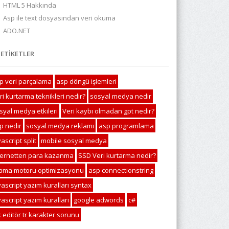
HTML 5 Hakkında
Asp ile text dosyasından veri okuma
ADO.NET
ETİKETLER
p veri parçalama
asp döngü işlemleri
ri kurtarma teknikleri nedir?
sosyal medya nedir
syal medya etkileri
Veri kaybı olmadan gpt nedir?
p nedir
sosyal medya reklamı
asp programlama
ascript split
mobile sosyal medya
ternetten para kazanma
SSD Veri kurtarma nedir?
ama motoru optimizasyonu
asp connectionstring
vascript yazım kuralları syntax
vascript yazım kuralları
google adwords
c#
k editör tr karakter sorunu