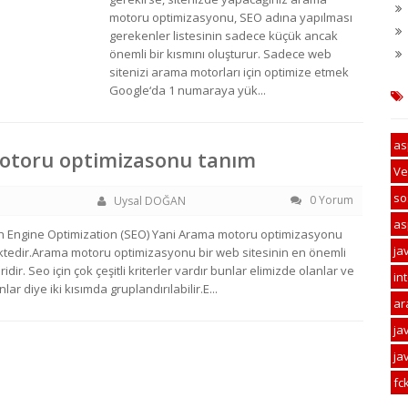
motoru optimizasyonu, SEO adına yapılması
gerekenler listesinin sadece küçük ancak
önemli bir kısmını oluşturur. Sadece web
sitenizi arama motorları için optimize etmek
Google‘da 1 numaraya yük...
as
toru optimizasonu tanım
Ve
so
0 Yorum
Uysal DOĞAN
as
h Engine Optimization (SEO) Yani Arama motoru optimizasyonu
jav
tedir.Arama motoru optimizasyonu bir web sitesinin en önemli
idir. Seo için çok çeşitli kriterler vardır bunlar elimizde olanlar ve
in
ar diye iki kısımda gruplandırılabilir.E...
ar
ja
ja
fc