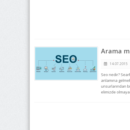
Arama mo
14.07.2015
Seo nedir? Sear
anlamına gelmek
unsurlarından bir
elimizde olmayanl